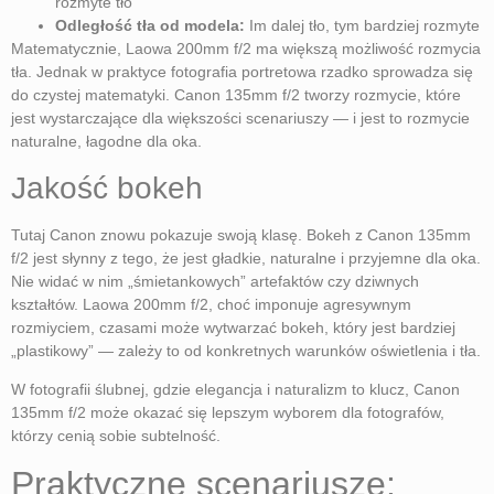
rozmyte tło
Odległość tła od modela:
Im dalej tło, tym bardziej rozmyte
Matematycznie, Laowa 200mm f/2 ma większą możliwość rozmycia
tła. Jednak w praktyce fotografia portretowa rzadko sprowadza się
do czystej matematyki. Canon 135mm f/2 tworzy rozmycie, które
jest wystarczające dla większości scenariuszy — i jest to rozmycie
naturalne, łagodne dla oka.
Jakość bokeh
Tutaj Canon znowu pokazuje swoją klasę. Bokeh z Canon 135mm
f/2 jest słynny z tego, że jest gładkie, naturalne i przyjemne dla oka.
Nie widać w nim „śmietankowych” artefaktów czy dziwnych
kształtów. Laowa 200mm f/2, choć imponuje agresywnym
rozmiyciem, czasami może wytwarzać bokeh, który jest bardziej
„plastikowy” — zależy to od konkretnych warunków oświetlenia i tła.
W fotografii ślubnej, gdzie elegancja i naturalizm to klucz, Canon
135mm f/2 może okazać się lepszym wyborem dla fotografów,
którzy cenią sobie subtelność.
Praktyczne scenariusze: