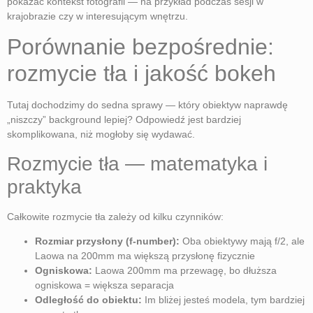
pokazać kontekst fotografii — na przykład podczas sesji w
krajobrazie czy w interesującym wnętrzu.
Porównanie bezpośrednie:
rozmycie tła i jakość bokeh
Tutaj dochodzimy do sedna sprawy — który obiektyw naprawdę
„niszczy” background lepiej? Odpowiedź jest bardziej
skomplikowana, niż mogłoby się wydawać.
Rozmycie tła — matematyka i
praktyka
Całkowite rozmycie tła zależy od kilku czynników:
Rozmiar przysłony (f-number):
Oba obiektywy mają f/2, ale
Laowa na 200mm ma większą przysłonę fizycznie
Ogniskowa:
Laowa 200mm ma przewagę, bo dłuższa
ogniskowa = większa separacja
Odległość do obiektu:
Im bliżej jesteś modela, tym bardziej