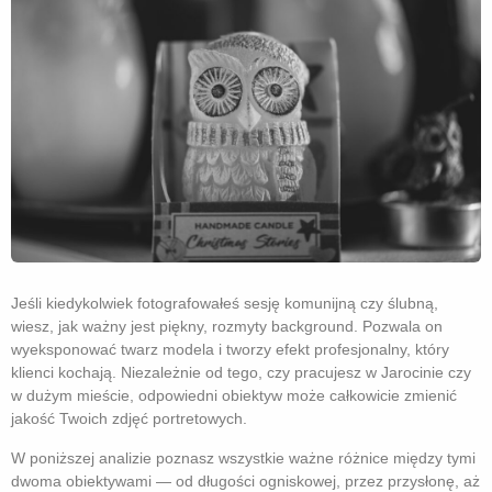
Jeśli kiedykolwiek fotografowałeś sesję komunijną czy ślubną,
wiesz, jak ważny jest piękny, rozmyty background. Pozwala on
wyeksponować twarz modela i tworzy efekt profesjonalny, który
klienci kochają. Niezależnie od tego, czy pracujesz w Jarocinie czy
w dużym mieście, odpowiedni obiektyw może całkowicie zmienić
jakość Twoich zdjęć portretowych.
W poniższej analizie poznasz wszystkie ważne różnice między tymi
dwoma obiektywami — od długości ogniskowej, przez przysłonę, aż