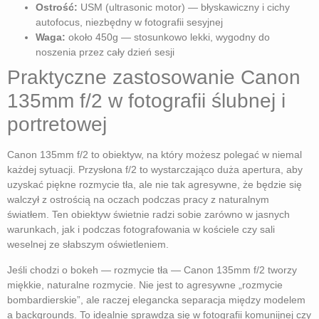
Ostrość:
USM (ultrasonic motor) — błyskawiczny i cichy
autofocus, niezbędny w fotografii sesyjnej
Waga:
około 450g — stosunkowo lekki, wygodny do
noszenia przez cały dzień sesji
Praktyczne zastosowanie Canon
135mm f/2 w fotografii ślubnej i
portretowej
Canon 135mm f/2 to obiektyw, na który możesz polegać w niemal
każdej sytuacji. Przysłona f/2 to wystarczająco duża apertura, aby
uzyskać piękne rozmycie tła, ale nie tak agresywne, że będzie się
walczył z ostrością na oczach podczas pracy z naturalnym
światłem. Ten obiektyw świetnie radzi sobie zarówno w jasnych
warunkach, jak i podczas fotografowania w kościele czy sali
weselnej ze słabszym oświetleniem.
Jeśli chodzi o bokeh — rozmycie tła — Canon 135mm f/2 tworzy
miękkie, naturalne rozmycie. Nie jest to agresywne „rozmycie
bombardierskie”, ale raczej elegancka separacja między modelem
a backgrounds. To idealnie sprawdza się w fotografii komunijnej czy