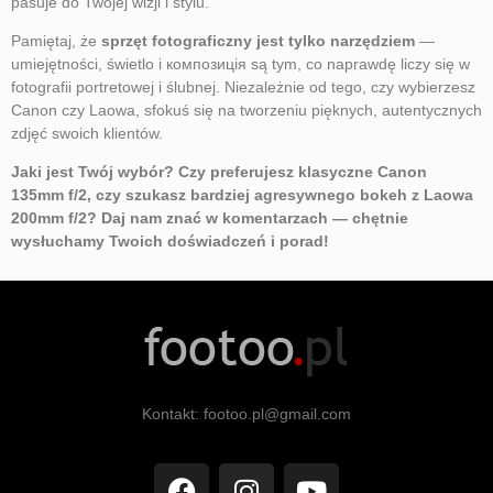
pasuje do Twojej wizji i stylu.
Pamiętaj, że
sprzęt fotograficzny jest tylko narzędziem
—
umiejętności, świetlo i композиція są tym, co naprawdę liczy się w
fotografii portretowej i ślubnej. Niezależnie od tego, czy wybierzesz
Canon czy Laowa, sfokuś się na tworzeniu pięknych, autentycznych
zdjęć swoich klientów.
Jaki jest Twój wybór? Czy preferujesz klasyczne Canon
135mm f/2, czy szukasz bardziej agresywnego bokeh z Laowa
200mm f/2? Daj nam znać w komentarzach — chętnie
wysłuchamy Twoich doświadczeń i porad!
Kontakt: footoo.pl@gmail.com