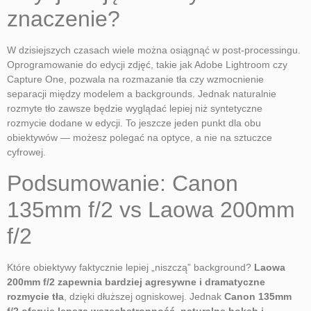
znaczenie?
W dzisiejszych czasach wiele można osiągnąć w post-processingu.
Oprogramowanie do edycji zdjęć, takie jak Adobe Lightroom czy
Capture One, pozwala na rozmazanie tła czy wzmocnienie
separacji między modelem a backgrounds. Jednak naturalnie
rozmyte tło zawsze będzie wyglądać lepiej niż syntetyczne
rozmycie dodane w edycji. To jeszcze jeden punkt dla obu
obiektywów — możesz polegać na optyce, a nie na sztuczce
cyfrowej.
Podsumowanie: Canon
135mm f/2 vs Laowa 200mm
f/2
Które obiektywy faktycznie lepiej „niszczą” background?
Laowa
200mm f/2 zapewnia bardziej agresywne i dramatyczne
rozmycie tła
, dzięki dłuższej ogniskowej. Jednak
Canon 135mm
f/2 oferuje lepszą wszechstronność, naturalne bokeh i